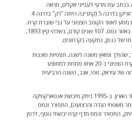
 שעברה בכתב עת מדעי לענייני אקלים, מראה
שההתחממות עלולה להשליש את מספרן של סופות ההוריקן בדרגה 5 (קתרינה היתה "רק" בדרגה 4
200 קיימה קבוצת תיירים מסע לאזור הקוטב הצפוני על גבי שוברת קרח.
להפתעתם, זה היה שיט רגיל לחלוטין. באותו קיץ הקרח באזור נמס. 107 שנים קודם, בשלהי קיץ 1893,
ו של ננסן, נתקעה בקרחונים.
 שהולך ומואץ משנה לשנה. תצפיות סוכנות
החלל האמריקאית מראות שהשנה קטן היקף מעטה הקרח הצפוני ב-20 אחוז מתחת לממוצע
ל עיראק. זוהי, אגב, השנה הרביעית
תהליך לא פחות דרמטי מתרחש בצידו השני של של כדור הארץ. ב-1995 ניתק מיבשת אנטארקטיקה
ום, לרסן A (שטחו 8,000 קמ"ר – יותר משטחי הגדה והרצועה), התפורר ונמס
יינוס. לא היה זה אירוע חד-פעמי. בתחילת 2002 ניתק, התפורר ונמס מדף קרח יבשתי נוסף, לרסן