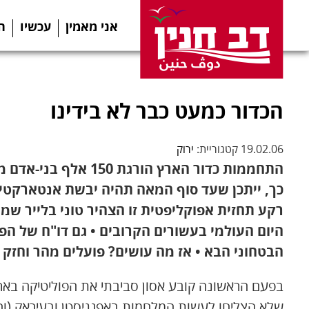
אני מאמין
עכשיו
ה
הכדור כמעט כבר לא בידינו
19.02.06 קטגוריית:
ירוק
התחממות כדור הארץ הור
כך, ייתכן שעד סוף המאה תהיה יבשת אנטארקטיק
רקע תחזית אפוקליפטית זו הצהיר טוני בלייר ש
היום העולמי בעשורים הקרובים • גם דו"ח של הפנ
הבטחוני הבא • אז מה עושים? פועלים מהר וחזק 
בפעם הראשונה קובע אסון סביבתי את הפוליטיקה באר
שלא הצליחו לעשות המלחמות באפגניסטן ובעיראק (וה