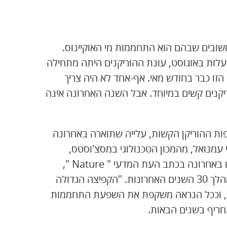
שובים שבהם הוא התחממות מי האוקיינוס.
ם עברו, כשטמפרטורת המים היתה מגיעה ל-27 מעלות באוגוסט, עונת ההוריקנים היתה מתחילה
ו כבר בחודש מאי. אף-אחד לא היה צריך
יקנים קשים במיוחד. אבל השנה האחרונה אינה
ות ההוריקן הקשות, עלייה שתוארה באחרונה
 העת " Science ". פרופ' קרי עמנואל, מהמכון הטכנולוגי במסצ'וסטס,
מגדולי חוקרי ההוריקנים בעולם, הראה, במחקר שפרסם באחרונה בכתב העת המדעי " Nature ",
שעוצמתם של ההוריקנים באמריקה כמעט והוכפלה במהלך 30 השנים האחרונות. "הקפיצה הגדולה
ים, וככל הנראה משקפת את השפעת התחממות
חריף בשנים הבאות.