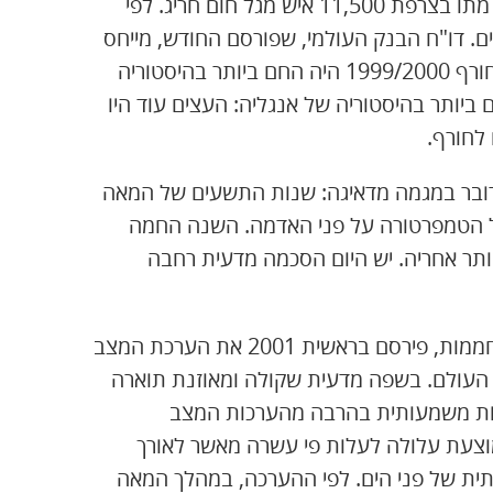
משבר האקלים פוגע כמובן גם בבני-האדם. בקיץ 2003 מתו בצרפת 11,500 איש מגל חום חריג. לפי
ם. דו"ח הבנק העולמי, שפורסם החודש, מייחס
להשלכות משבר האקלים 150 אלף מקרי מוות בשנה. חורף 1999/2000 היה החם ביותר בהיסטוריה
יותר בהיסטוריה של אנגליה: העצים עוד היו
 לחורף.
מדובר במגמה מדאיגה: שנות התשעים של המאה
ל הטמפרטורה על פני האדמה. השנה החמה
 היו השנים החמות ביותר אחריה. יש היום הסכמה מדעית רחבה
פורום המדענים הבינלאומי, שעוקב אחרי תופעת ההתחממות, פירסם בראשית 2001 את הערכת המצב
 העולם. בשפה מדעית שקולה ומאוזנת תוארה
ות משמעותית בהרבה מהערכות המצב
 2100 הטמפרטורה הממוצעת עלולה לעלות פי עשרה מאשר לאורך
ת של פני הים. לפי ההערכה, במהלך המאה