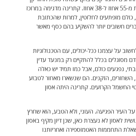
קתרינה: שיעורי הפופולריות של הנשיא בוש צנחו באחת מ-55 אחוז ל-38 אחוז. קתרינה מדגימה במרוכז
, כולם מופתעים לחלוטין, למרות שהכתובת
 דברים חשובים יותר להשקיע בהם כסף מאשר
המערבי, לחשוב על עצמנו ככל-יכולים, עם הטכנולוגיות
ם מסוגלים בכלל להתקיים רק במנעד עדין
, נפגעים כולם, אבל כמו תמיד יש כאלה
ם, השחורים, הזקנים. הם שנשארו מאחור לטבוע
י החשמל הקרועים. קתרינה היתה אסון
על העיר הפגיעה. העוני, ולא הטבע, הוא שחרץ
ית לאסון לא נעצרת כאן, שכן דיון מקיף באסון
 שאלת התחממות האטמוספירה ואחריותנו