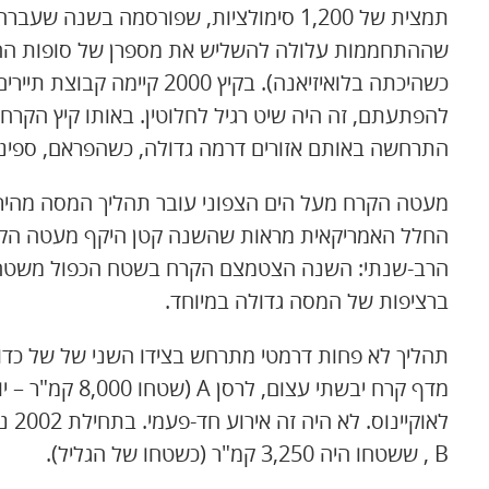
תמצית של 1,200 סימולציות, שפורסמה בשנה
כשהיכתה בלואיזיאנה). בקיץ 0
התרחשה באותם אזורים דרמה גדולה, כשהפראם, ספינת
מעטה הקרח מעל הים הצפוני עובר תהליך המסה מהיר,
הרב-שנתי: השנה הצטמצם הקרח בשטח הכפול משטחה ש
ברציפות של המסה גדולה במיוחד.
מדף קרח יבשתי עצ
לאוק
B , ששטחו היה 3,250 קמ"ר (כשטחו של הגליל).