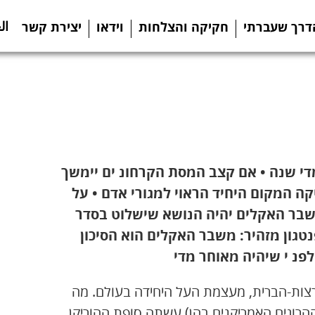
ال
דרך שעברתי
חקיקה והצלחות
וידאו
יצירת קשר
גת 150 אלף בני-אדם מדי שנה • אם קצב המסת הקרחונ ים יימשך
ה המקום היחיד הראוי למגורי אדם • על
משבר האקלים יהיה הנושא שישלוט בסדר
טגון מזהיר: משבר האקלים הוא הסיכון
לפנ י שיהיה מאוחר מדי
צות-הברית, מעצמת העל היחידה בעולם. מה
הרוגים האמריקנים בהן) עשתה סופת ההוריקן