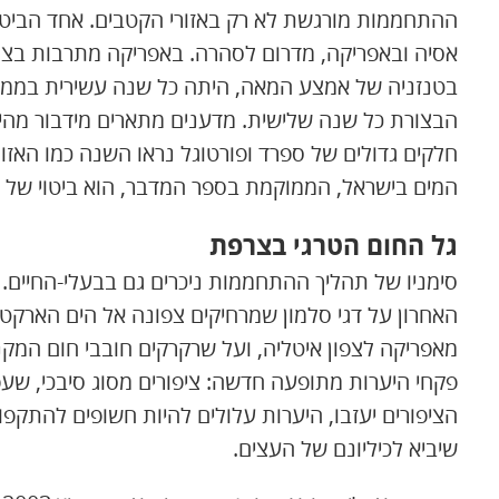
ההתחממות מורגשת לא רק באזורי הקטבים. אחד הביטו
אסיה ובאפריקה, מדרום לסהרה. באפריקה מתרבות בצורו
בטנזניה של אמצע המאה, היתה כל שנה עשירית בממ
הבצורת כל שנה שלישית. מדענים מתארים מידבור מהיר 
חלקים גדולים של ספרד ופורטוגל נראו השנה כמו האז
המים בישראל, הממוקמת בספר המדבר, הוא ביטוי של מ
גל החום הטרגי בצרפת
סימניו של תהליך ההתחממות ניכרים גם בבעלי-החיים. ס
האחרון על דגי סלמון שמרחיקים צפונה אל הים הארקטי 
מאפריקה לצפון איטליה, ועל שרקרקים חובבי חום המקנ
פקחי היערות מתופעה חדשה: ציפורים מסוג סיבכי, ש
הציפורים יעזבו, היערות עלולים להיות חשופים להתקפו
שיביא לכיליונם של העצים.