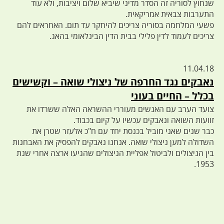
שנחוץ לסוריה זה הסדר מדיני שיביא שלום ויציבות, ולא עוד
התערבות צבאית אמריקאית.
פשעי המלחמה בסוריה צריכים להיחקר עד תום. האחראים להם
צריכים לעמוד לדין פלילי בבית הדין הבינלאומי בהאג.
11.04.18
נאבקים נגד החרפה של ניצולי שואה – וקשישים
בכלל – החיים בעוני
צועד הערב עם האנשים מעוררי ההשראה האלה ששרדו את
זוועות השואה ונאבקים עכשיו על קיום בכבוד.
כבר שנים שאני מוביל בכנסת יחד עם ח"כ אלעזר שטרן את
השדולה למען ניצולי שואה. אנחנו נאבקים להפסיק את האבחנות
בין הניצולים ולביטול אפליית הניצולים שהגיעו ארצה אחרי שנת
1953.