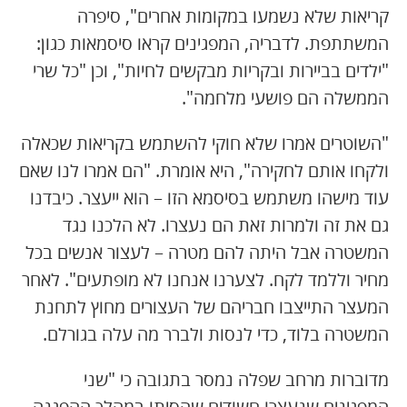
קריאות שלא נשמעו במקומות אחרים", סיפרה
המשתתפת. לדבריה, המפגינים קראו סיסמאות כגון:
"ילדים בביירות ובקריות מבקשים לחיות", וכן "כל שרי
הממשלה הם פושעי מלחמה".
"השוטרים אמרו שלא חוקי להשתמש בקריאות שכאלה
ולקחו אותם לחקירה", היא אומרת. "הם אמרו לנו שאם
עוד מישהו משתמש בסיסמא הזו – הוא ייעצר. כיבדנו
גם את זה ולמרות זאת הם נעצרו. לא הלכנו נגד
המשטרה אבל היתה להם מטרה – לעצור אנשים בכל
מחיר וללמד לקח. לצערנו אנחנו לא מופתעים". לאחר
המעצר התייצבו חבריהם של העצורים מחוץ לתחנת
המשטרה בלוד, כדי לנסות ולברר מה עלה בגורלם.
מדוברות מרחב שפלה נמסר בתגובה כי "שני
המפגינים שנעצרו חשודים שהסיתו במהלך ההפגנה