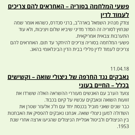
פשעי המלחמה בסוריה – האחראים להם צריכים
לעמוד לדין
צודק מנהיג השמאל בארה"ב, ברני סנדרס, כשהוא אומר שמה
שנחוץ לסוריה זה הסדר מדיני שיביא שלום ויציבות, ולא עוד
התערבות צבאית אמריקאית.
פשעי המלחמה בסוריה צריכים להיחקר עד תום. האחראים להם
צריכים לעמוד לדין פלילי בבית הדין הבינלאומי בהאג.
11.04.18
נאבקים נגד החרפה של ניצולי שואה – וקשישים
בכלל – החיים בעוני
צועד הערב עם האנשים מעוררי ההשראה האלה ששרדו את
זוועות השואה ונאבקים עכשיו על קיום בכבוד.
כבר שנים שאני מוביל בכנסת יחד עם ח"כ אלעזר שטרן את
השדולה למען ניצולי שואה. אנחנו נאבקים להפסיק את האבחנות
בין הניצולים ולביטול אפליית הניצולים שהגיעו ארצה אחרי שנת
1953.