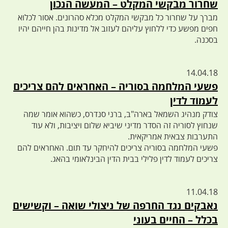
שחרור מבקשי המקלט – המעשה הנכון
מברך על שחרור כל מבקשי המקלט מכלא סהרונים. אסור לכלוא
חפים מפשע כדי ללחוץ עליהם לעזוב אל מדינות בהן חייהם יהיו
בסכנה.
14.04.18
פשעי המלחמה בסוריה – האחראים להם צריכים
לעמוד לדין
צודק מנהיג השמאל בארה"ב, ברני סנדרס, כשהוא אומר שמה
שנחוץ לסוריה זה הסדר מדיני שיביא שלום ויציבות, ולא עוד
התערבות צבאית אמריקאית.
פשעי המלחמה בסוריה צריכים להיחקר עד תום. האחראים להם
צריכים לעמוד לדין פלילי בבית הדין הבינלאומי בהאג.
11.04.18
נאבקים נגד החרפה של ניצולי שואה – וקשישים
בכלל – החיים בעוני