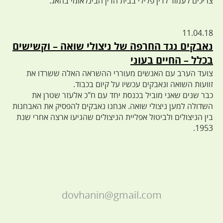
צריכים לעמוד לדין פלילי בבית הדין הבינלאומי בהאג.
11.04.18
נאבקים נגד החרפה של ניצולי שואה – וקשישים
בכלל – החיים בעוני
צועד הערב עם האנשים מעוררי ההשראה האלה ששרדו את
זוועות השואה ונאבקים עכשיו על קיום בכבוד.
כבר שנים שאני מוביל בכנסת יחד עם ח"כ אלעזר שטרן את
השדולה למען ניצולי שואה. אנחנו נאבקים להפסיק את האבחנות
בין הניצולים ולביטול אפליית הניצולים שהגיעו ארצה אחרי שנת
1953.
dovhanin@gmail.com