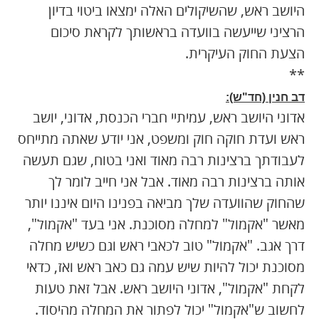
היושב ראש, שהשיקולים האלה ימצאו ביטוי בדיון
הרציני שייעשה בוועדה בראשותך לקראת סיכום
הצעת החוק העיקרית.
**
דב חנין
(חד"ש):
אדוני היושב ראש, עמיתיי חברי הכנסת, אדוני, יושב
ראש ועדת חוקה חוק ומשפט, אני יודע שאתה מתייחס
לעבודתך ברצינות רבה מאוד ואני בטוח, שגם תעשה
אותה ברצינות רבה מאוד. אבל אני חייב לומר לך
שהחוק שהוועדה שלך מביאה בפנינו היום איננו יותר
מאשר "אקמול" למחלה מסוכנת. אני בעד "אקמול",
דרך אגב. "אקמול" טוב לכאבי ראש וגם כשיש מחלה
מסוכנת יכול להיות שיש עמה גם כאב ראש ואז, כדאי
לקחת "אקמול", אדוני היושב ראש. אבל זאת טעות
לחשוב ש"אקמול" יכול לפתור את המחלה מהיסוד.