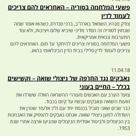
פשעי המלחמה בסוריה – האחראים להם צריכים
לעמוד לדין
צודק מנהיג השמאל בארה"ב, ברני סנדרס, כשהוא אומר שמה
שנחוץ לסוריה זה הסדר מדיני שיביא שלום ויציבות, ולא עוד
התערבות צבאית אמריקאית.
פשעי המלחמה בסוריה צריכים להיחקר עד תום. האחראים להם
צריכים לעמוד לדין פלילי בבית הדין הבינלאומי בהאג.
11.04.18
נאבקים נגד החרפה של ניצולי שואה – וקשישים
בכלל – החיים בעוני
צועד הערב עם האנשים מעוררי ההשראה האלה ששרדו את
זוועות השואה ונאבקים עכשיו על קיום בכבוד.
כבר שנים שאני מוביל בכנסת יחד עם ח"כ אלעזר שטרן את
השדולה למען ניצולי שואה. אנחנו נאבקים להפסיק את האבחנות
בין הניצולים ולביטול אפליית הניצולים שהגיעו ארצה אחרי שנת
1953.