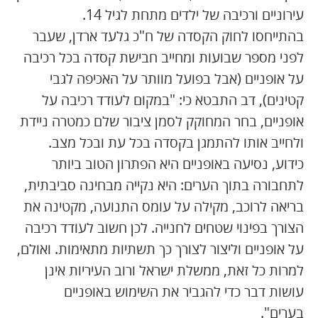
עירוניים ורכיבה של ילדים מתחת לגיל 14.
בהתייחסו לחוק הקסדה של ח"כ גלעד ארדן, שעבר
לפני מספר שבועות ומחייב חבישת קסדה בכל רכיבה
על אופניים (אבל בפועל מוותר על האכיפה לגבי
קטינים), דב התבטא כי: "במקום לעודד רכיבה על
אופניים, בחר המחוקק לסמן ציבור שלם כמטרה ניידת
ולחייב אותו להתמגן בקסדה בכל עת ובכל מצב.
כידוע, נסיעה באופניים היא הפתרון הטוב ביותר
לתחבורה בתוך הערים: היא נקייה מבחינה סביבתית,
בריאה לרוכב, מקילה על עומס התנועה, מקטינה את
הצורך בפינוי שטחים לחנייה. לכן חשוב לעודד רכיבה
על אופניים וליצור לצורך כך תשתיות מתאימות. ואולם,
למרות כל זאת, ממשלת ישראל ורוב העיריות אינן
עושות דבר כדי להגביר את השימוש באופניים
בערים".