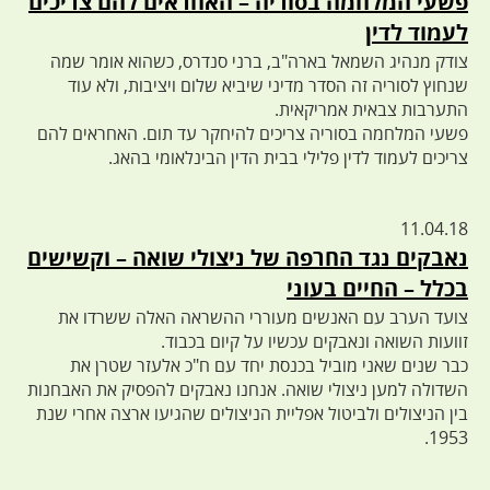
פשעי המלחמה בסוריה – האחראים להם צריכים
לעמוד לדין
צודק מנהיג השמאל בארה"ב, ברני סנדרס, כשהוא אומר שמה
שנחוץ לסוריה זה הסדר מדיני שיביא שלום ויציבות, ולא עוד
התערבות צבאית אמריקאית.
פשעי המלחמה בסוריה צריכים להיחקר עד תום. האחראים להם
צריכים לעמוד לדין פלילי בבית הדין הבינלאומי בהאג.
11.04.18
נאבקים נגד החרפה של ניצולי שואה – וקשישים
בכלל – החיים בעוני
צועד הערב עם האנשים מעוררי ההשראה האלה ששרדו את
זוועות השואה ונאבקים עכשיו על קיום בכבוד.
כבר שנים שאני מוביל בכנסת יחד עם ח"כ אלעזר שטרן את
השדולה למען ניצולי שואה. אנחנו נאבקים להפסיק את האבחנות
בין הניצולים ולביטול אפליית הניצולים שהגיעו ארצה אחרי שנת
1953.