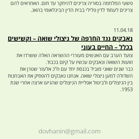
פשעי המלחמה בסוריה צריכים להיחקר עד תום. האחראים להם
צריכים לעמוד לדין פלילי בבית הדין הבינלאומי בהאג.
11.04.18
נאבקים נגד החרפה של ניצולי שואה – וקשישים
בכלל – החיים בעוני
צועד הערב עם האנשים מעוררי ההשראה האלה ששרדו את
זוועות השואה ונאבקים עכשיו על קיום בכבוד.
כבר שנים שאני מוביל בכנסת יחד עם ח"כ אלעזר שטרן את
השדולה למען ניצולי שואה. אנחנו נאבקים להפסיק את האבחנות
בין הניצולים ולביטול אפליית הניצולים שהגיעו ארצה אחרי שנת
1953.
dovhanin@gmail.com