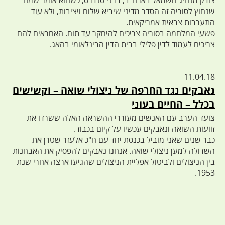
צודק מנהיג השמאל בארה"ב, ברני סנדרס, כשהוא אומר שמה
שנחוץ לסוריה זה הסדר מדיני שיביא שלום ויציבות, ולא עוד
התערבות צבאית אמריקאית.
פשעי המלחמה בסוריה צריכים להיחקר עד תום. האחראים להם
צריכים לעמוד לדין פלילי בבית הדין הבינלאומי בהאג.
11.04.18
נאבקים נגד החרפה של ניצולי שואה – וקשישים
בכלל – החיים בעוני
צועד הערב עם האנשים מעוררי ההשראה האלה ששרדו את
זוועות השואה ונאבקים עכשיו על קיום בכבוד.
כבר שנים שאני מוביל בכנסת יחד עם ח"כ אלעזר שטרן את
השדולה למען ניצולי שואה. אנחנו נאבקים להפסיק את האבחנות
בין הניצולים ולביטול אפליית הניצולים שהגיעו ארצה אחרי שנת
1953.