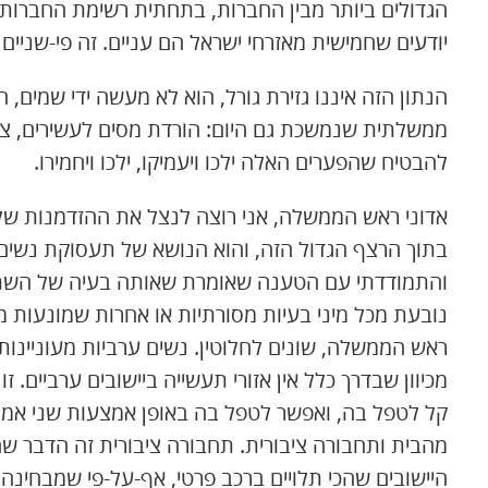
הגדולים ביותר מבין החברות, בתחתית רשימת החברות בא
יודעים שחמישית מאזרחי ישראל הם עניים. זה פי-שניים מה
הנתון הזה איננו גזירת גורל, הוא לא מעשה ידי שמים, 
ממשלתית שנמשכת גם היום: הורדת מסים לעשירים, צמצו
להבטיח שהפערים האלה ילכו ויעמיקו, ילכו ויחמירו.
אדוני ראש הממשלה, אני רוצה לנצל את ההזדמנות של 
בתוך הרצף הגדול הזה, והוא הנושא של תעסוקת נשים
והתמודדתי עם הטענה שאומרת שאותה בעיה של השתת
נובעת מכל מיני בעיות מסורתיות או אחרות שמונעות 
ראש הממשלה, שונים לחלוטין. נשים ערביות מעוניינות 
מכיוון שבדרך כלל אין אזורי תעשייה ביישובים ערביים. 
קל לטפל בה, ואפשר לטפל בה באופן אמצעות שני אמצ
מהבית ותחבורה ציבורית. תחבורה ציבורית זה הדבר שה
היישובים שהכי תלויים ברכב פרטי, אף-על-פי שמבחינ