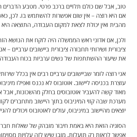
טוב, אבל שם כולם תלויים ברכב פרטי. מטבע הדברים 
אם היא רוצה – אין שום אפשרות להשתמש בו. לכן, כאשר 
מהבית ואין יכולת לצאת למקום העבודה, התוצאה היא ש
ולכן, אם אדוני ראש הממשלה היה לוקח את הנושא הזה, 
ציבורית ושירותי תחבורה ציבורית ביישובים ערביים – אנ
את שיעור ההשתתפות של נשים ערביות בכוח העבודה, 
אני רוצה לומר שביישובים ערביים רבים אין בכלל שירו
עוצרת בכניסה ליישוב. אוטובוס לא נכנס ואפילו מיניב
מאוד קשה להעביר אוטובוסים בחלק מהשכונות, אבל אפש
מערכת שבה קווי המיניבוס בתוך היישוב מתחברים לקווי 
יוצאים מהיישוב במיניבוס, עולים לאוטובוס ויכולים ל
הסוגיה הזאת היא באמת חיבור מובהק של שאלות חברתיו
אפשר לראות רק תועלות. מובן שיש לזה עלויות מסוימות