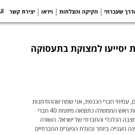
ال
דרך שעברתי
חקיקה והצלחות
וידאו
יצירת קשר
ת יסייעו למצוקת בתעסוקה
ם, עמיתי חברי הכנסת, אני שמח שההזדמנות
הזאת של הדיון בהשתתפות 40 חברי כנסת ובהשתתפות ראש הממשלה כתוצאה מיוזמת 40 חברי
 התפרסמו ממצאי ה-OECD ביחס למצבה הכלכלי והחברתי של ישראל. השורה
ף ל-OECD היא תהיה המדינה הענייה ביותר ובעלת הפערים החברתיים