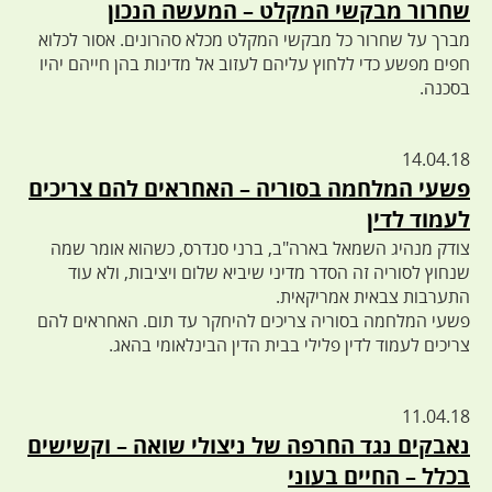
שחרור מבקשי המקלט – המעשה הנכון
מברך על שחרור כל מבקשי המקלט מכלא סהרונים. אסור לכלוא
חפים מפשע כדי ללחוץ עליהם לעזוב אל מדינות בהן חייהם יהיו
בסכנה.
14.04.18
פשעי המלחמה בסוריה – האחראים להם צריכים
לעמוד לדין
צודק מנהיג השמאל בארה"ב, ברני סנדרס, כשהוא אומר שמה
שנחוץ לסוריה זה הסדר מדיני שיביא שלום ויציבות, ולא עוד
התערבות צבאית אמריקאית.
פשעי המלחמה בסוריה צריכים להיחקר עד תום. האחראים להם
צריכים לעמוד לדין פלילי בבית הדין הבינלאומי בהאג.
11.04.18
נאבקים נגד החרפה של ניצולי שואה – וקשישים
בכלל – החיים בעוני