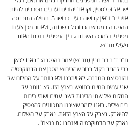
במזרח העיר. המפגינים החזיקו דגלים אדומים, דגלי
ישראל ופלסטין, וקראו "יהודים וערבים מסרבים להיות
אויבים" ו"אין קדושה בעיר כבושה". תחילה התכנסה
ההפגנה במגרש הכדורגל בשכונה, ולאחר מכן צעדו
מפגינים למרכז השכונה. בין המפגינים נכחו מאות
פעילי חד"ש.
ח"כ ד"ר דב חנין (חד"ש) אמר בהפגנה: "באנו לכאן
כדי להגיד בקול ברור שהכיבוש מסכן את הדמוקרטיה
והורס את החברה. לא ויתרנו ולא נוותר על החלום של
שני עמים החיים בחופש בארץ הזו. לא נוותר על
החלום של שתי מדינות לשני עמים ושתי בירות
בירושלים. באנו לומר שאיננו מתכוונים להפסיק
להיאבק. נאבק על הארץ הזאת, נאבק על השלום,
נאבק על הדמוקרטיה ואנחנו גם ננצח".