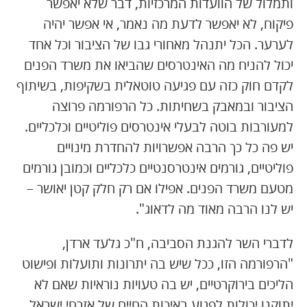
ותמלול של הוועדות המרכזיות, דבר שלא יאפשר
פיקוח, לא יאפשר לדעת מה נאמר, אי אפשר יהיה
לערער. הכל יתנהל מאחורי גבו של הציבור וכל אחד
יכול להניח מה האינטרסים שהביאו את משרד הפנים
לקדם חוק כזה עם פגיעה טוטאלית בשקיפות, בשיתוף
הציבור ובמאבק בשחיתות. כל הרפורמה פרוצה
למעורבות בוטה לבעלי אינטרסים פוליטיים וכלכליים.
יש פה כל כך הרבה אפשרויות להחדרת מינויים
פוליטיים, גורמים אינטרסנטיים כלכליים וכמובן גורמים
מטעם משרד הפנים. אפילו אם רק חלק קטן יאושר –
יש לנו הרבה מאוד מה לדאוג".
לדברי השר להגנת הסביבה, ח"כ גלעד ארדן,
"הרפורמה הזו, ככל שיש בה יתרונות ותועלות ופישוט
הליכים בירוקרטיים, יש בה טעויות נוראיות שאם לא
יתוקנו יכולות לפגוע באיכות החיים של אזרחי ישראל.