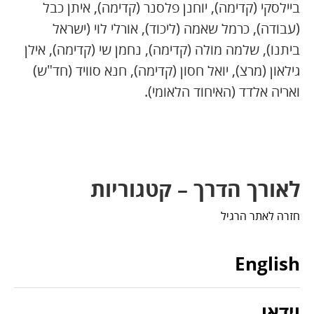
ביילסקי (קדימה), יוחנן פלסנר (קדימה), איתן כבל
(עבודה), כרמל שאמה (ליכוד), אורלי לוי (ישראל
ביתנו), שלמה מולה (קדימה), נחמן שי (קדימה), אילן
גילאון (מרצ), יואל חסון (קדימה), חנא סוויד (חד"ש)
ואריה אלדד (האיחוד הלאומי).
לאורך הדרך – קטגוריות
חזרה לאתר הרגיל
English
וידאו