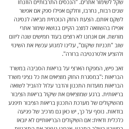
שקל לשימור אתרים. "הנכסים התרבותיים הוזנחו
שנים רבות, נחרבו, וחלקם אפילו ספק אם אפשר
לשקם אותם. הצעת החוק הנוכחית מביאה לנסיגה
אפילו בהשוואה למצב הקיים בנושא שימור אתרי
מורשת. אם אנחנו לא רוצים בעוד חמישים שנה ליזום
שוב "תכניות שיקום", עלינו למנוע עכשיו את השינוי
ולהציע אלטרנטיבה ברורה".
זאב פיש, המפקח הארצי על בריאות הסביבה במשרד
הבריאות :"במסגרת החוק מוציאים את כל נציגי משרד
הבריאות מועדות התכנון והדבר עלול להוביל לשואה
בריאותית. ברגע שמוציאים את שיקול בריאות הציבור
מהשיקולים של מערכת התכנון בריאות הציבור תיפגע
בודאות. נוסף על כך, יש כאן גם מרכיב של פגיעה
כלכלית ודאית: אם השיקולים הבריאותיים לא יובאו
בחשבון בשלב התכנון, אנחנו נעצור את התוכניות