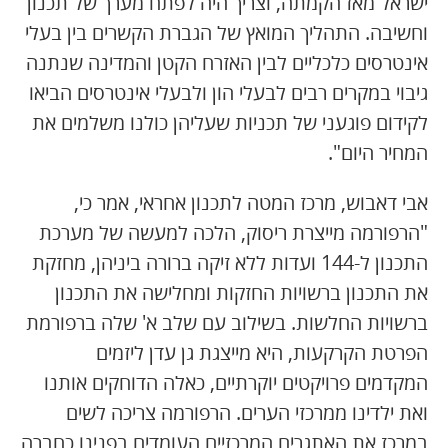
ישראל מאז הקמתה, וצריך היה לפתח מערך של תכנון
וחשיבה. התהליך המואץ של הגברת הקשרים בין בעלי
אינטרסים כלכליים לבין האזרח הקטן והמדינה שנתנה
גיבוי במקרים רבים לבעלי הון ולבעלי אינטרסים הביאו
לקידום פוגעני של תכניות שעליהן כולנו משלמים את
המחיר היום".
אבי דאבוש, מרכז המטה לתכנון אחראי, אמר כי,
"הרפורמה מייצרת ריסוק, הלכה למעשה של מערכת
התכנון ל-144 ועדות ללא זיקה ברורה ביניהן, מחזקת
את התכנון ברשויות החזקות ומחלישה את התכנון
ברשויות החלשות. בשילוב עם שלב א' שלה ברפורמת
הפרטת הקרקעות, היא מייצגת גן עדן ליזמים
המקדמים פרויקטים יוקרתיים, כאלה הדוחקים אותנו
ואת ילדינו ממרכזי הערים. הרפורמה צריכה לשים
במרכז את האתגרים המרכזיים העומדים בפנינו כחברה