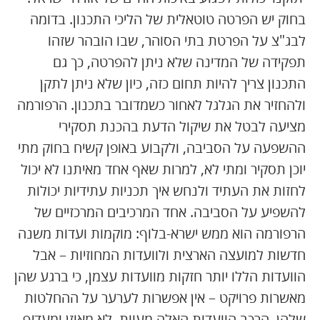
בחוק יש הפרטה טוטאלית של הליכי התכנון. בדומה
לבג"צ על הפרטת בתי הסוהר, שבו הובהר שזהו
תפקידה של המדינה שלא ניתן להפרטה, כך גם
התכנון צריך להיות תחום כזה, כיון שלא ניתן לתקן
ולהחזיר את הגלגל לאחור כשמדובר בתכנון. הרפורמה
מציעה לבטל את שיקול הדעת בהכנת תסקירי
ההשפעה על הסביבה, ולקבוע באופן קשיח בחוק מתי
יוכן תסקיר ומתי לא, למרות שאף אחד מאיתנו לא יכול
לחזות את העתיד ולנחש איך תכניות עתידיות יכולות
להשפיע על הסביבה. אחד המרכיבים המרכזיים של
הרפורמה הוא ממש ישרא-בלוף: מוקמות ועדות משנה
חדשות למועצה הארצית ולוועדות המחוזיות – אבל
הוועדות הללו יותר חזקות מוועדות עצמן, כי ברגע שהן
מאשרות פרויקט – אין אפשרות לערער על ההחלטות
שלהן. הרכב הוועדות האלה מעוות, לא מאוזן ומעדיף