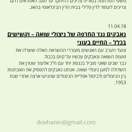
פשעי המלחמה בסוריה צריכים להיחקר עד תום. האחראים להם
צריכים לעמוד לדין פלילי בבית הדין הבינלאומי בהאג.
11.04.18
נאבקים נגד החרפה של ניצולי שואה – וקשישים
בכלל – החיים בעוני
צועד הערב עם האנשים מעוררי ההשראה האלה ששרדו את
זוועות השואה ונאבקים עכשיו על קיום בכבוד.
כבר שנים שאני מוביל בכנסת יחד עם ח"כ אלעזר שטרן את
השדולה למען ניצולי שואה. אנחנו נאבקים להפסיק את האבחנות
בין הניצולים ולביטול אפליית הניצולים שהגיעו ארצה אחרי שנת
1953.
dovhanin@gmail.com