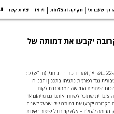
ال
דרך שעברתי
חקיקה והצלחות
וידאו
יצירת קשר
ובה יקבעו את דמותה של
לקראת אירועי שעת כדור הארץ שיתקיימו ביום חמישי, ה-22 באפריל, אמר ח"כ ד"ר דב חנין (חד"ש) כי:
בורית נגד רפורמת נתניהו בתכנון והבנייה
 הכוח הפחמית החדשה המתוכננת לקום
 ציבורית שתוכל לשחרר אותנו גם מזיהום אויר
 הקרובה יקבעו את דמותה של ישראל לשנים
 תרומה לעולם – אלא קודם כל שיפור באיכות