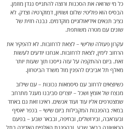
כל מי שרואה את הסכנות ורוצה להתגייס נגדן מוזמן.
הבסיס הוא פוליטי: שלום ושוויון, דמוקרטיה וצדק. לא
נציב תנאים אידיאולוגיים מוקדמים. נבנה חזית של
שונים עם מטרה משותפת.
עקרון פעולה שלישי – לצאת לרחובות. לא להפקיר את
הרחוב לימין, לצאת לרחובות. אנחנו יודעים לעשות
זאת. ביום ההתקפה על עזה גייסנו תוך שעות יותר
מאלף תל אביבים להפגין מול משרד הביטחון.
כשיוצאים לרחוב עם סיסמאות נכונות – עם שילוב
מנצח של אומץ ושכל – יוצרים סביבנו מעגל מתרחב
שמצטרפים אליו עוד ועוד אנשים. ראינו זאת גם באחד
במאי: בהפגנות המקבילות ביום שישי – בכפר יאסיף
ובעראבה, ובירושלים, ובחיפה, ובבאר שבע – בפעם
הראשונה בבאר שבע, ובהפגנת האלפים האדירה בתל