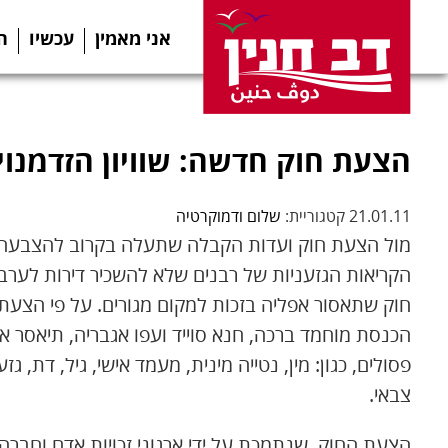
אני מאמין
עכשיו
ה
הצעת חוק חדשה: שוויון הזדמנוי
21.01.11 קטגוריית:
שלום ודמוקרטיה
מול הצעת חוק ועדות הקבלה שתעלה בקרוב להצבעה ב
הקריאות הגזעניות של רבנים שלא להשכיר דירות לער
חוק שתאסור אפליה בזכות למקום מגורים. על פי הצעת 
הכנסת מוחמד ברכה, חנא סוייד ועפו אגבריה, תיאסר א
פסולים, כגון: מין, נטייה מינית, מעמד אישי, גיל, דת, 
צבאי.
הצעת החוק, שנתמכת על ידי ארגוני זכויות אדם וחברה,