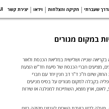
ال
דרך שעברתי
חקיקה והצלחות
וידאו
יצירת קשר
ות במקום מגורים
קריאה שנייה ושלישית במליאת הכנסת ולאור
בים, מציעים חברי הכנסת של סיעת חד"ש הצעת
החוק שיזם ח"כ ד"ר דב חנין יחד עם חברי
פליה בקבלה למקום מגורים על בסיס מניעים
גזע, לאום, ארץ מוצא, השתייכות למפלגה או שירות
 תעלה לדיון בועדת השרים לענייני חקיקה ביום