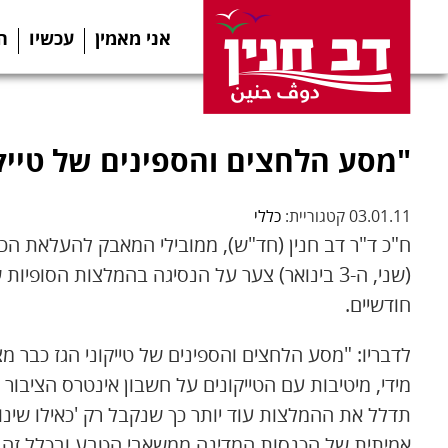
אני מאמין
עכשיו
ה
"מסע הלחצים והספינים של טייקו
03.01.11 קטגוריית:
כללי
ח"כ ד"ר דב חנין (חד"ש), ממובילי המאבק להעלאת ה
(שני, ה-3 בינואר) צער על הנסיגה בהמלצות הסו
חודשיים.
לדבריו: "מסע הלחצים והספינים של טייקוני הגז כבר 
מידי, מיטיבות עם הטייקונים על חשבון אינטרס הציב
תדלל את ההמלצות עוד יותר כך שנקבל רק 'כאילו שינוי
אמיתית של הכנסות המדינה ממשאבי הטבע ובכלל זה ג