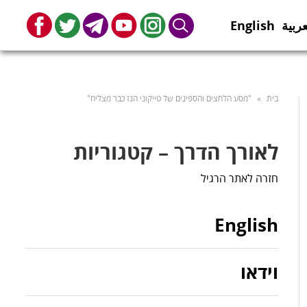
عربية
English
book
Twitter
Telegram
Youtube
Instagram
Search
בית
»
"מסע הלחצים והספינים של טייקוני הגז כבר מצליח"
לאורך הדרך – קטגוריות
חזרה לאתר הרגיל
English
וידאו