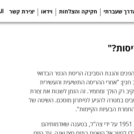
ال
דרך שעברתי
חקיקה והצלחות
וידאו
יצירת קשר
סות?"
-25 בינואר, דיון בוועדת הפנים והגנת הסביבה הריסת הכפר הבדואי
 חנין: "אחרי ההריסה התשיעית והעשירית
ב רק הולך ומחמיר. זה הזמן לשנות את צורת
ים במטרה להגיע לפיתרון מוסכם. השיטה של
החמרת הבעיות הקיימות".
תושבי אל עראקיב פונו מאדמותיהם ההיסטוריות בשנת 1951 על ידי צה"ל, בטענה שאדמותיהם
וכלו לחזור אל השטח בתום חצי שנה. עד היום