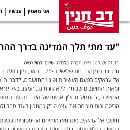
אני מאמין
עכשיו
ה
"עד מתי תלך המדינה בדרך ההרי
26.01.11 קטגוריית:
חברה וכלכלה
,
שלום ודמוקרטיה
ח"כ דב חנין יזם ביום שלישי, ה
אל-עראקיב בפעם העשירית ופינוי התושבים. לדברי ח"כ
ומאות התושבים שנותרו ללא קורת גג, המצב באל עראקי
החשיבה, להתחיל תהליך אמיתי של הידברות עם התושב
הריסה וכוח מוכיחה את עצמה רק כמתכון לעוד סבל ול
דרושות לו לאימונים. בעת הפינוי הובטח לתושבים כי י