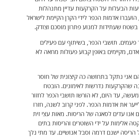
עות הבעלות על הקרקעות עדיין מתנהלות
. במקביל לדיון המשפטי, לפני כ 12 שנה, הועברו אדמות הכפר לידי הקרן הקיימת לישראל
 בשטח שעתידות למנוע פתרון מוסכם וצודק.
ש עשר פעמים. תושבי הכפר, בשיתוף עם פעילים
ת אדם, מקיימים באופן קבוע פעולות מחאה לא
הם אני נתקל בתחושה כה קיצונית של חוסר
 1951 על ידי צה"ל בטענה שהקרקעות נדרשות לאימונים. הובטח
מעשה, עד היום, לא הורשו תושבי הכפר לחזור
החלו גורמים שונים לייער את אדמות הכפר. לפני קרוב לשנה, חזרו
ם אנו עדים לסאגה של הריסות. מאות עצי זית
טה אלימות על ידי השוטרים והריסות בתים
ל הריסה ישנם דרמה וסבל אנושיים. עד מתי נלך