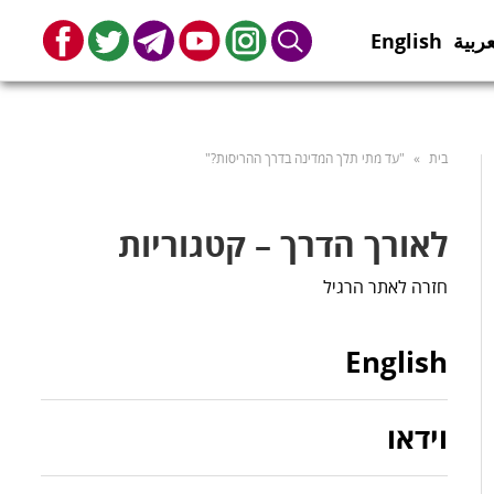
عربية
English
book
Twitter
Telegram
Youtube
Instagram
Search
בית
»
"עד מתי תלך המדינה בדרך ההריסות?"
לאורך הדרך – קטגוריות
חזרה לאתר הרגיל
English
וידאו