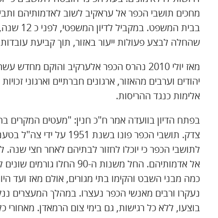
מחכים תושבי הכפר אל עראקיב לשוב לאדמותיהם ותבי
בבית המשפט
שהחלה לבצע פעולות ייעור באזור, תוך קביעת עובדות
מאז יולי 2010 נהרס הכפר אלערקיב והוקם מחד
יהודים וערבים מהאזור, ארגונים חברתיים וארגוני זכויו
אלימות כנגד ההריסות.
בפתח הדיון בוועדה אמר ח"כ חנין: "מעטים המקרים ב
צדק. תושבי הכפר פונו בשנת
לתושבי הכפר כי יוכלו לחזור לבתיהם לאחר חצי שנה. ל
אל אדמותיהם. החל משנות ה-90 
כמה מבני השבט והקימו בתי מגורים, אולם מאז ועד היו
נעקרו ורבים מאנשי הכפר נעצרו. במהלך המעצרים ננק
בוצעו, ללא כל רגישות, גם בימי צום הרמאדן. מאחורי כ