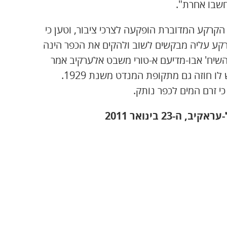
חשבו אחרת".
הקרקע המדוברת הופקעה לצרכי ציבור, וטען כי
הקרקע עליה מבקשים לשוב ולהקים את הכפר הינה
השיח' אבו-מדיעם א-טורי משבט אלערקיב אמר
כי השבט נמצא על הקרקע בנגב מאז שנת 1906 וכי יש לו חוזה גם מתקופת המנדט משנת 1929.
י זרם המים לכפר נותק.
2 בינואר 2011