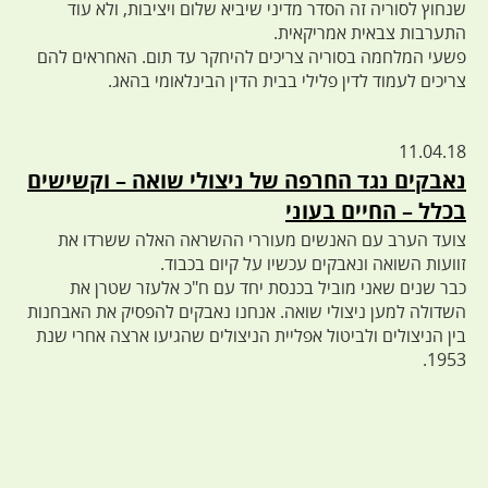
שנחוץ לסוריה זה הסדר מדיני שיביא שלום ויציבות, ולא עוד
התערבות צבאית אמריקאית.
פשעי המלחמה בסוריה צריכים להיחקר עד תום. האחראים להם
צריכים לעמוד לדין פלילי בבית הדין הבינלאומי בהאג.
11.04.18
נאבקים נגד החרפה של ניצולי שואה – וקשישים
בכלל – החיים בעוני
צועד הערב עם האנשים מעוררי ההשראה האלה ששרדו את
זוועות השואה ונאבקים עכשיו על קיום בכבוד.
כבר שנים שאני מוביל בכנסת יחד עם ח"כ אלעזר שטרן את
השדולה למען ניצולי שואה. אנחנו נאבקים להפסיק את האבחנות
בין הניצולים ולביטול אפליית הניצולים שהגיעו ארצה אחרי שנת
1953.