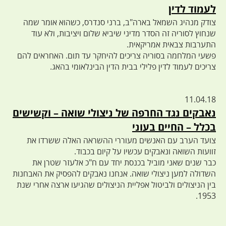
לעמוד לדין
צודק מנהיג השמאל בארה"ב, ברני סנדרס, כשהוא אומר שמה
שנחוץ לסוריה זה הסדר מדיני שיביא שלום ויציבות, ולא עוד
התערבות צבאית אמריקאית.
פשעי המלחמה בסוריה צריכים להיחקר עד תום. האחראים להם
צריכים לעמוד לדין פלילי בבית הדין הבינלאומי בהאג.
11.04.18
נאבקים נגד החרפה של ניצולי שואה – וקשישים
בכלל – החיים בעוני
צועד הערב עם האנשים מעוררי ההשראה האלה ששרדו את
זוועות השואה ונאבקים עכשיו על קיום בכבוד.
כבר שנים שאני מוביל בכנסת יחד עם ח"כ אלעזר שטרן את
השדולה למען ניצולי שואה. אנחנו נאבקים להפסיק את האבחנות
בין הניצולים ולביטול אפליית הניצולים שהגיעו ארצה אחרי שנת
1953.