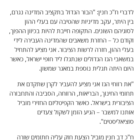
לדברי ח"כ חנין: "הבור הגדול בתקציב המדינה נגרם,
בין היתר, עקב מדיניות שהטיבה עם בעלי ההון
לסוגיהם השונים. התקופה חייבת להיות בכיוון ההפוך,
וקודם כל – החזרת משאבים שהמדינה העבירה לידי
בעלי ההון, חזרה לרשות הציבור. אני מציע להתחיל
במשאבי הגז הגדולים שנתגלו ליד חופי ישראל, כאשר
היום היתה תגלית נוספת במאגר שמשון.
"את רווחי הגז אני מציע להעביר לקרן שתקדם את
תחומי החינוך, הבריאות, הרווחה, הסביבה והתחבורה
הציבורית בישראל. כאשר הקפיטליזם החזירי מוביל
אותנו למשבר – הגיע הזמן לשקול צעדים
סוציאליסטים".
ח"כ דב חנין מוביל הצעת חוק עליה חתומים שורה