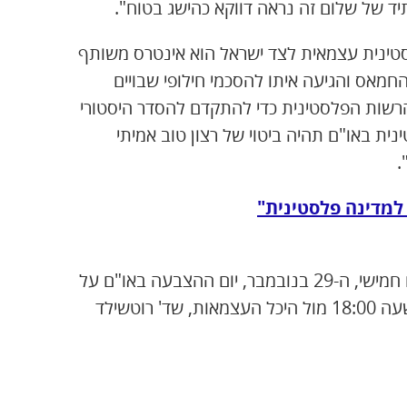
ד של שלום זה נראה דווקא כהישג בטוח".
טינית עצמאית לצד ישראל הוא אינטרס משותף
מאס והגיעה איתו להסכמי חילופי שבויים
רשות הפלסטינית כדי להתקדם להסדר היסטורי
ת באו"ם תהיה ביטוי של רצון טוב אמיתי
.
 למדינה פלסטינית"
חד"ש מזמינה לעצרת וצעדה שתתקיים בתל אביב ביום חמישי, ה-29 בנובמבר, יום ההצבעה באו"ם על
קבלתה של פלסטין כמדינה משקיפה. האירוע יתחיל בשעה 18:00 מול היכל העצמאות, שד' רוטשילד