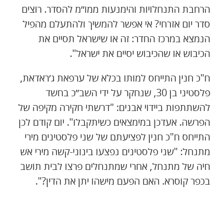
הרחבת התנחלויות והימנעות ממו״מ להסדר. רוצים
סדר יום אזרחי? אי אפשר להמשיך ולהתעלם מהפיל
הנמצא במרכז החדר: זה או שישראל תסיים את
הכיבוש או שהכיבוש יסיים את ישראל".
ח"כ חנין התייחס למותו בכלא של ערפאת ג׳ראדאת,
פלסטיני בן 30, שנחקר על ידי השב״כ בחשד
להשתתפות ביידוי אבנים: "דרשתי חקירה מקיפה של
הפרשה. אעדכן במימצאים כשיתקבלו". יום קודם לכן
התייחס ח"כ חנין לפציעתם של שני פלסטינים מירי
מתנחל: "שני פלסטינים נפצעו בינוני-קשה מירי אש
חיה של מתנחל, אחרי שמתנחלים פרצו לבית תושב
בכפר קוסרא. האם הפעם מישהו יתן את הדין?".