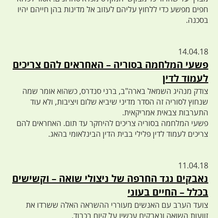
חפים מפשע כדי ללחוץ עליהם לעזוב אל מדינות בהן חייהם יהיו
בסכנה.
14.04.18
פשעי המלחמה בסוריה – האחראים להם צריכים
לעמוד לדין
צודק מנהיג השמאל בארה"ב, ברני סנדרס, כשהוא אומר שמה
שנחוץ לסוריה זה הסדר מדיני שיביא שלום ויציבות, ולא עוד
התערבות צבאית אמריקאית.
פשעי המלחמה בסוריה צריכים להיחקר עד תום. האחראים להם
צריכים לעמוד לדין פלילי בבית הדין הבינלאומי בהאג.
11.04.18
נאבקים נגד החרפה של ניצולי שואה – וקשישים
בכלל – החיים בעוני
צועד הערב עם האנשים מעוררי ההשראה האלה ששרדו את
זוועות השואה ונאבקים עכשיו על קיום בכבוד.