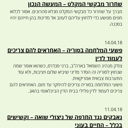
שחרור מבקשי המקלט – המעשה הנכון
מברך על שחרור כל מבקשי המקלט מכלא סהרונים. אסור לכלוא
חפים מפשע כדי ללחוץ עליהם לעזוב אל מדינות בהן חייהם יהיו
בסכנה.
14.04.18
פשעי המלחמה בסוריה – האחראים להם צריכים
לעמוד לדין
צודק מנהיג השמאל בארה"ב, ברני סנדרס, כשהוא אומר שמה
שנחוץ לסוריה זה הסדר מדיני שיביא שלום ויציבות, ולא עוד
התערבות צבאית אמריקאית.
פשעי המלחמה בסוריה צריכים להיחקר עד תום. האחראים להם
צריכים לעמוד לדין פלילי בבית הדין הבינלאומי בהאג.
11.04.18
נאבקים נגד החרפה של ניצולי שואה – וקשישים
בכלל – החיים בעוני