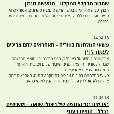
שחרור מבקשי המקלט – המעשה הנכון
מברך על שחרור כל מבקשי המקלט מכלא סהרונים. אסור לכלוא
חפים מפשע כדי ללחוץ עליהם לעזוב אל מדינות בהן חייהם יהיו
בסכנה.
14.04.18
פשעי המלחמה בסוריה – האחראים להם צריכים
לעמוד לדין
צודק מנהיג השמאל בארה"ב, ברני סנדרס, כשהוא אומר שמה
שנחוץ לסוריה זה הסדר מדיני שיביא שלום ויציבות, ולא עוד
התערבות צבאית אמריקאית.
פשעי המלחמה בסוריה צריכים להיחקר עד תום. האחראים להם
צריכים לעמוד לדין פלילי בבית הדין הבינלאומי בהאג.
11.04.18
נאבקים נגד החרפה של ניצולי שואה – וקשישים
בכלל – החיים בעוני