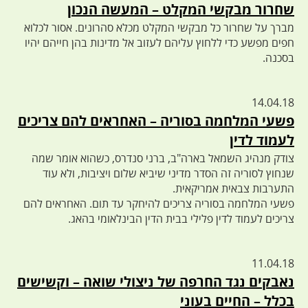
שחרור מבקשי המקלט – המעשה הנכון
מברך על שחרור כל מבקשי המקלט מכלא סהרונים. אסור לכלוא
חפים מפשע כדי ללחוץ עליהם לעזוב אל מדינות בהן חייהם יהיו
בסכנה.
14.04.18
פשעי המלחמה בסוריה – האחראים להם צריכים
לעמוד לדין
צודק מנהיג השמאל בארה"ב, ברני סנדרס, כשהוא אומר שמה
שנחוץ לסוריה זה הסדר מדיני שיביא שלום ויציבות, ולא עוד
התערבות צבאית אמריקאית.
פשעי המלחמה בסוריה צריכים להיחקר עד תום. האחראים להם
צריכים לעמוד לדין פלילי בבית הדין הבינלאומי בהאג.
11.04.18
נאבקים נגד החרפה של ניצולי שואה – וקשישים
בכלל – החיים בעוני