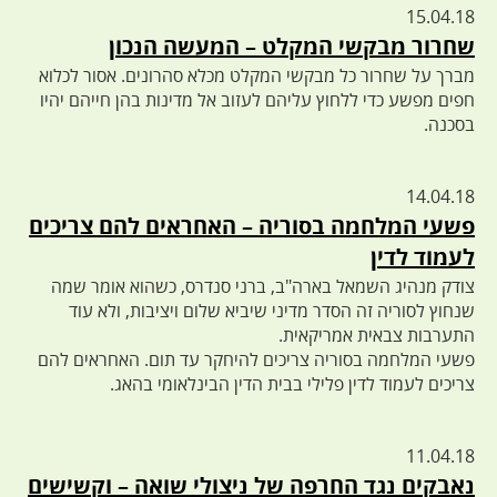
15.04.18
שחרור מבקשי המקלט – המעשה הנכון
מברך על שחרור כל מבקשי המקלט מכלא סהרונים. אסור לכלוא
חפים מפשע כדי ללחוץ עליהם לעזוב אל מדינות בהן חייהם יהיו
בסכנה.
14.04.18
פשעי המלחמה בסוריה – האחראים להם צריכים
לעמוד לדין
צודק מנהיג השמאל בארה"ב, ברני סנדרס, כשהוא אומר שמה
שנחוץ לסוריה זה הסדר מדיני שיביא שלום ויציבות, ולא עוד
התערבות צבאית אמריקאית.
פשעי המלחמה בסוריה צריכים להיחקר עד תום. האחראים להם
צריכים לעמוד לדין פלילי בבית הדין הבינלאומי בהאג.
11.04.18
נאבקים נגד החרפה של ניצולי שואה – וקשישים