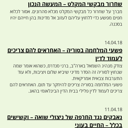
שחרור מבקשי המקלט – המעשה הנכון
מברך על שחרור כל מבקשי המקלט מכלא סהרונים. אסור לכלוא
חפים מפשע כדי ללחוץ עליהם לעזוב אל מדינות בהן חייהם יהיו
בסכנה.
14.04.18
פשעי המלחמה בסוריה – האחראים להם צריכים
לעמוד לדין
צודק מנהיג השמאל בארה"ב, ברני סנדרס, כשהוא אומר שמה
שנחוץ לסוריה זה הסדר מדיני שיביא שלום ויציבות, ולא עוד
התערבות צבאית אמריקאית.
פשעי המלחמה בסוריה צריכים להיחקר עד תום. האחראים להם
צריכים לעמוד לדין פלילי בבית הדין הבינלאומי בהאג.
11.04.18
נאבקים נגד החרפה של ניצולי שואה – וקשישים
בכלל – החיים בעוני