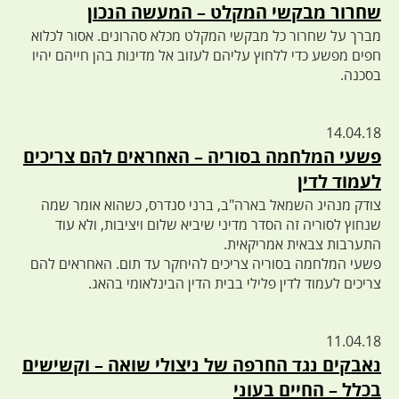
שחרור מבקשי המקלט – המעשה הנכון
מברך על שחרור כל מבקשי המקלט מכלא סהרונים. אסור לכלוא
חפים מפשע כדי ללחוץ עליהם לעזוב אל מדינות בהן חייהם יהיו
בסכנה.
14.04.18
פשעי המלחמה בסוריה – האחראים להם צריכים
לעמוד לדין
צודק מנהיג השמאל בארה"ב, ברני סנדרס, כשהוא אומר שמה
שנחוץ לסוריה זה הסדר מדיני שיביא שלום ויציבות, ולא עוד
התערבות צבאית אמריקאית.
פשעי המלחמה בסוריה צריכים להיחקר עד תום. האחראים להם
צריכים לעמוד לדין פלילי בבית הדין הבינלאומי בהאג.
11.04.18
נאבקים נגד החרפה של ניצולי שואה – וקשישים
בכלל – החיים בעוני