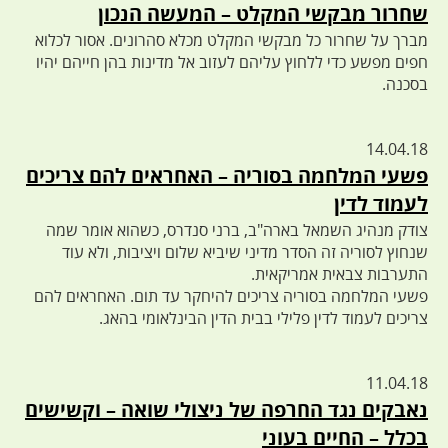
שחרור מבקשי המקלט – המעשה הנכון
מברך על שחרור כל מבקשי המקלט מכלא סהרונים. אסור לכלוא
חפים מפשע כדי ללחוץ עליהם לעזוב אל מדינות בהן חייהם יהיו
בסכנה.
14.04.18
פשעי המלחמה בסוריה – האחראים להם צריכים
לעמוד לדין
צודק מנהיג השמאל בארה"ב, ברני סנדרס, כשהוא אומר שמה
שנחוץ לסוריה זה הסדר מדיני שיביא שלום ויציבות, ולא עוד
התערבות צבאית אמריקאית.
פשעי המלחמה בסוריה צריכים להיחקר עד תום. האחראים להם
צריכים לעמוד לדין פלילי בבית הדין הבינלאומי בהאג.
11.04.18
נאבקים נגד החרפה של ניצולי שואה – וקשישים
בכלל – החיים בעוני