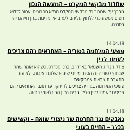
שחרור מבקשי המקלט – המעשה הנכון
מברך על שחרור כל מבקשי המקלט מכלא סהרונים. אסור לכלוא
חפים מפשע כדי ללחוץ עליהם לעזוב אל מדינות בהן חייהם יהיו
בסכנה.
14.04.18
פשעי המלחמה בסוריה – האחראים להם צריכים
לעמוד לדין
צודק מנהיג השמאל בארה"ב, ברני סנדרס, כשהוא אומר שמה
שנחוץ לסוריה זה הסדר מדיני שיביא שלום ויציבות, ולא עוד
התערבות צבאית אמריקאית.
פשעי המלחמה בסוריה צריכים להיחקר עד תום. האחראים להם
צריכים לעמוד לדין פלילי בבית הדין הבינלאומי בהאג.
11.04.18
נאבקים נגד החרפה של ניצולי שואה – וקשישים
בכלל – החיים בעוני