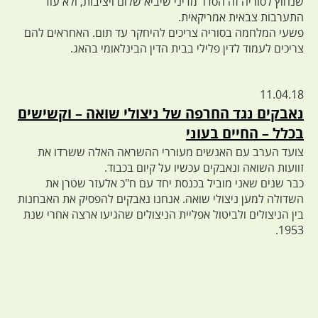
שנחוץ לסוריה זה הסדר מדיני שיביא שלום ויציבות, ולא עוד
התערבות צבאית אמריקאית.
פשעי המלחמה בסוריה צריכים להיחקר עד תום. האחראים להם
צריכים לעמוד לדין פלילי בבית הדין הבינלאומי בהאג.
11.04.18
נאבקים נגד החרפה של ניצולי שואה – וקשישים
בכלל – החיים בעוני
צועד הערב עם האנשים מעוררי ההשראה האלה ששרדו את
זוועות השואה ונאבקים עכשיו על קיום בכבוד.
כבר שנים שאני מוביל בכנסת יחד עם ח"כ אלעזר שטרן את
השדולה למען ניצולי שואה. אנחנו נאבקים להפסיק את האבחנות
בין הניצולים ולביטול אפליית הניצולים שהגיעו ארצה אחרי שנת
1953.