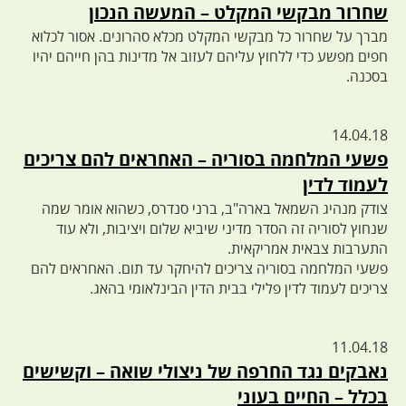
שחרור מבקשי המקלט – המעשה הנכון
מברך על שחרור כל מבקשי המקלט מכלא סהרונים. אסור לכלוא
חפים מפשע כדי ללחוץ עליהם לעזוב אל מדינות בהן חייהם יהיו
בסכנה.
14.04.18
פשעי המלחמה בסוריה – האחראים להם צריכים
לעמוד לדין
צודק מנהיג השמאל בארה"ב, ברני סנדרס, כשהוא אומר שמה
שנחוץ לסוריה זה הסדר מדיני שיביא שלום ויציבות, ולא עוד
התערבות צבאית אמריקאית.
פשעי המלחמה בסוריה צריכים להיחקר עד תום. האחראים להם
צריכים לעמוד לדין פלילי בבית הדין הבינלאומי בהאג.
11.04.18
נאבקים נגד החרפה של ניצולי שואה – וקשישים
בכלל – החיים בעוני