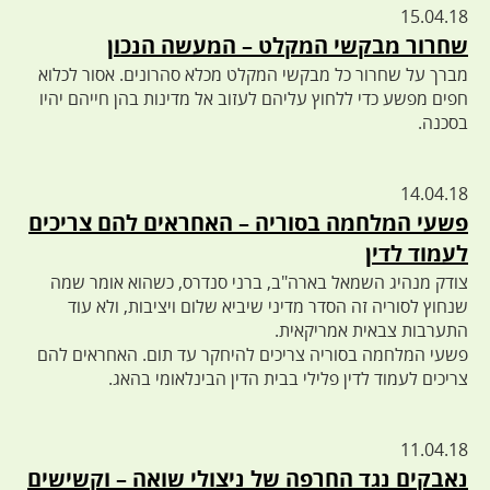
15.04.18
שחרור מבקשי המקלט – המעשה הנכון
מברך על שחרור כל מבקשי המקלט מכלא סהרונים. אסור לכלוא
חפים מפשע כדי ללחוץ עליהם לעזוב אל מדינות בהן חייהם יהיו
בסכנה.
14.04.18
פשעי המלחמה בסוריה – האחראים להם צריכים
לעמוד לדין
צודק מנהיג השמאל בארה"ב, ברני סנדרס, כשהוא אומר שמה
שנחוץ לסוריה זה הסדר מדיני שיביא שלום ויציבות, ולא עוד
התערבות צבאית אמריקאית.
פשעי המלחמה בסוריה צריכים להיחקר עד תום. האחראים להם
צריכים לעמוד לדין פלילי בבית הדין הבינלאומי בהאג.
11.04.18
נאבקים נגד החרפה של ניצולי שואה – וקשישים