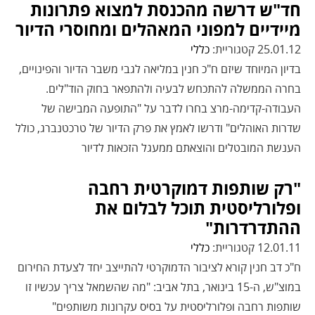
חד"ש דרשה מהכנסת למצוא פתרונות
מיידיים למפוני המאהלים ומחוסרי הדיור
25.01.12 קטגוריית:
כללי
בדיון המיוחד שיזם ח"כ חנין במליאה לגבי משבר הדיור והפינויים,
בחרה הממשלה להתכחש לבעיה ולהתפאר בחוק הוד"לים.
העבודה-קדימה-מרצ בחרו לדבר על "התופעה המבישה של
שדרות האוהלים" ודרשו לאמץ את פרק הדיור של טרכטנברג, כולל
הענשת המובטלים והוצאתם ממעגל הזכאות לדיור
"רק שותפות דמוקרטית רחבה
ופלורליסטית תוכל לבלום את
ההתדרדרות"
12.01.11 קטגוריית:
כללי
ח"כ דב חנין קורא לציבור הדמוקרטי להתייצב יחד לצעדת החירום
במוצ"ש, ה-15 בינואר, בתל אביב: "מה שהשמאל צריך עכשיו זו
שותפות רחבה ופלורליסטית על בסיס עקרונות משותפים"