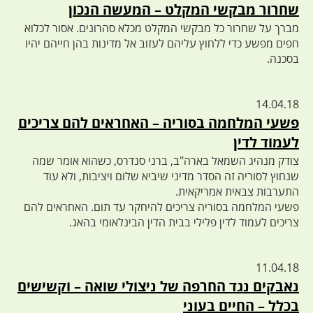
שחרור מבקשי המקלט – המעשה הנכון
מברך על שחרור כל מבקשי המקלט מכלא סהרונים. אסור לכלוא
חפים מפשע כדי ללחוץ עליהם לעזוב אל מדינות בהן חייהם יהיו
בסכנה.
14.04.18
פשעי המלחמה בסוריה – האחראים להם צריכים
לעמוד לדין
צודק מנהיג השמאל בארה"ב, ברני סנדרס, כשהוא אומר שמה
שנחוץ לסוריה זה הסדר מדיני שיביא שלום ויציבות, ולא עוד
התערבות צבאית אמריקאית.
פשעי המלחמה בסוריה צריכים להיחקר עד תום. האחראים להם
צריכים לעמוד לדין פלילי בבית הדין הבינלאומי בהאג.
11.04.18
נאבקים נגד החרפה של ניצולי שואה – וקשישים
בכלל – החיים בעוני