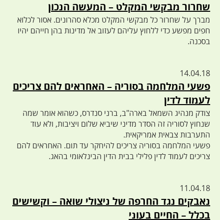
שחרור מבקשי המקלט – המעשה הנכון
מברך על שחרור כל מבקשי המקלט מכלא סהרונים. אסור לכלוא
חפים מפשע כדי ללחוץ עליהם לעזוב אל מדינות בהן חייהם יהיו
בסכנה.
14.04.18
פשעי המלחמה בסוריה – האחראים להם צריכים
לעמוד לדין
צודק מנהיג השמאל בארה"ב, ברני סנדרס, כשהוא אומר שמה
שנחוץ לסוריה זה הסדר מדיני שיביא שלום ויציבות, ולא עוד
התערבות צבאית אמריקאית.
פשעי המלחמה בסוריה צריכים להיחקר עד תום. האחראים להם
צריכים לעמוד לדין פלילי בבית הדין הבינלאומי בהאג.
11.04.18
נאבקים נגד החרפה של ניצולי שואה – וקשישים
בכלל – החיים בעוני