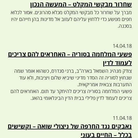
שחרור מבקשי המקלט – המעשה הנכון
מברך על שחרור כל מבקשי המקלט מכלא סהרונים. אסור לכלוא
חפים מפשע כדי ללחוץ עליהם לעזוב אל מדינות בהן חייהם יהיו
בסכנה.
14.04.18
פשעי המלחמה בסוריה – האחראים להם צריכים
לעמוד לדין
צודק מנהיג השמאל בארה"ב, ברני סנדרס, כשהוא אומר שמה
שנחוץ לסוריה זה הסדר מדיני שיביא שלום ויציבות, ולא עוד
התערבות צבאית אמריקאית.
פשעי המלחמה בסוריה צריכים להיחקר עד תום. האחראים להם
צריכים לעמוד לדין פלילי בבית הדין הבינלאומי בהאג.
11.04.18
נאבקים נגד החרפה של ניצולי שואה – וקשישים
בכלל – החיים בעוני