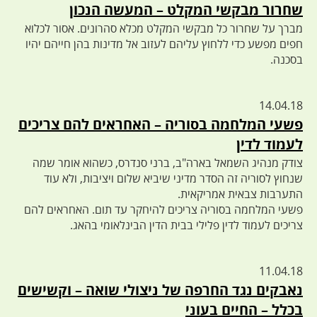
שחרור מבקשי המקלט – המעשה הנכון
מברך על שחרור כל מבקשי המקלט מכלא סהרונים. אסור לכלוא
חפים מפשע כדי ללחוץ עליהם לעזוב אל מדינות בהן חייהם יהיו
בסכנה.
14.04.18
פשעי המלחמה בסוריה – האחראים להם צריכים
לעמוד לדין
צודק מנהיג השמאל בארה"ב, ברני סנדרס, כשהוא אומר שמה
שנחוץ לסוריה זה הסדר מדיני שיביא שלום ויציבות, ולא עוד
התערבות צבאית אמריקאית.
פשעי המלחמה בסוריה צריכים להיחקר עד תום. האחראים להם
צריכים לעמוד לדין פלילי בבית הדין הבינלאומי בהאג.
11.04.18
נאבקים נגד החרפה של ניצולי שואה – וקשישים
בכלל – החיים בעוני