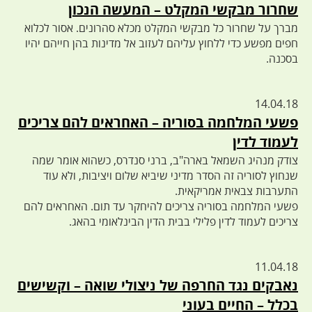
שחרור מבקשי המקלט – המעשה הנכון
מברך על שחרור כל מבקשי המקלט מכלא סהרונים. אסור לכלוא
חפים מפשע כדי ללחוץ עליהם לעזוב אל מדינות בהן חייהם יהיו
בסכנה.
14.04.18
פשעי המלחמה בסוריה – האחראים להם צריכים
לעמוד לדין
צודק מנהיג השמאל בארה"ב, ברני סנדרס, כשהוא אומר שמה
שנחוץ לסוריה זה הסדר מדיני שיביא שלום ויציבות, ולא עוד
התערבות צבאית אמריקאית.
פשעי המלחמה בסוריה צריכים להיחקר עד תום. האחראים להם
צריכים לעמוד לדין פלילי בבית הדין הבינלאומי בהאג.
11.04.18
נאבקים נגד החרפה של ניצולי שואה – וקשישים
בכלל – החיים בעוני