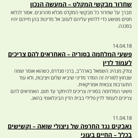
שחרור מבקשי המקלט – המעשה הנכון
מברך על שחרור כל מבקשי המקלט מכלא סהרונים. אסור לכלוא
חפים מפשע כדי ללחוץ עליהם לעזוב אל מדינות בהן חייהם יהיו
בסכנה.
14.04.18
פשעי המלחמה בסוריה – האחראים להם צריכים
לעמוד לדין
צודק מנהיג השמאל בארה"ב, ברני סנדרס, כשהוא אומר שמה
שנחוץ לסוריה זה הסדר מדיני שיביא שלום ויציבות, ולא עוד
התערבות צבאית אמריקאית.
פשעי המלחמה בסוריה צריכים להיחקר עד תום. האחראים להם
צריכים לעמוד לדין פלילי בבית הדין הבינלאומי בהאג.
11.04.18
נאבקים נגד החרפה של ניצולי שואה – וקשישים
בכלל – החיים בעוני