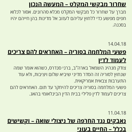
שחרור מבקשי המקלט – המעשה הנכון
מברך על שחרור כל מבקשי המקלט מכלא סהרונים. אסור לכלוא
חפים מפשע כדי ללחוץ עליהם לעזוב אל מדינות בהן חייהם יהיו
בסכנה.
14.04.18
פשעי המלחמה בסוריה – האחראים להם צריכים
לעמוד לדין
צודק מנהיג השמאל בארה"ב, ברני סנדרס, כשהוא אומר שמה
שנחוץ לסוריה זה הסדר מדיני שיביא שלום ויציבות, ולא עוד
התערבות צבאית אמריקאית.
פשעי המלחמה בסוריה צריכים להיחקר עד תום. האחראים להם
צריכים לעמוד לדין פלילי בבית הדין הבינלאומי בהאג.
11.04.18
נאבקים נגד החרפה של ניצולי שואה – וקשישים
בכלל – החיים בעוני