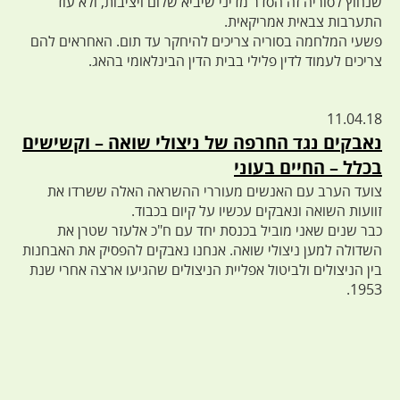
שנחוץ לסוריה זה הסדר מדיני שיביא שלום ויציבות, ולא עוד
התערבות צבאית אמריקאית.
פשעי המלחמה בסוריה צריכים להיחקר עד תום. האחראים להם
צריכים לעמוד לדין פלילי בבית הדין הבינלאומי בהאג.
11.04.18
נאבקים נגד החרפה של ניצולי שואה – וקשישים
בכלל – החיים בעוני
צועד הערב עם האנשים מעוררי ההשראה האלה ששרדו את
זוועות השואה ונאבקים עכשיו על קיום בכבוד.
כבר שנים שאני מוביל בכנסת יחד עם ח"כ אלעזר שטרן את
השדולה למען ניצולי שואה. אנחנו נאבקים להפסיק את האבחנות
בין הניצולים ולביטול אפליית הניצולים שהגיעו ארצה אחרי שנת
1953.