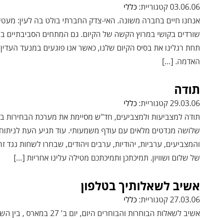
03.06.06 קטגוריית:
כללי
אנחנו חיים בחברה משונה. האי-צדק החברתי בולט בה לעין: מעטים 
שורדים בקושי במרוץ הקשה של הקיום. גם המתחים הסביבתיים בחב
תחת רגלינו את בסיס הקיום שלנו, כאשר אנו פוגעים במנעד העדי
האדמה. […]
תודה
29.03.06 קטגוריית:
כללי
שלושה מנדטים מלאים עם עודף משמעותי. עוד תגיע העת לניתוחים 
והמצביעים, ערביות, יהודיות, ערבים ויהודים, שבחרו לשחות נגד ז
של שלום ושוויון. תמיכתכן ותמיכתכם מטילה עלינו אחריות […]
אשיב לשאלותיך בטלפון
27.03.06 קטגוריית:
כללי