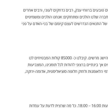
טובעים ברווחי ענק, רבים נדחקים לעוני, ורבים אחרים
רה שלנו הולכים ומתחזקים: אנחנו הולכים ומשמיטים
ן של התנאים הנדרשים לעצם קיומם של בני-האדם על פני
תודה למצביעות ולמצביעים, חד"ש מסיימת את מערכת הבחירות בהישג מרשים. קיבלנו כ- 85000 קולות המבטיחים לנו
אך בינתיים ברצוני להודות לכל תומכינו, המצביעות
רמי הלאומנות ולחזק חלופה סוציאליסטית, אדומה-ירוקה,
אשיב לשאלות הבוחרות והבוחרים היום, יום ב' 27 במארס , בין השעות 16:00 – 18:00. כל מה שרצית לדעת על עמדות