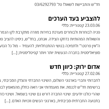
חד"ש והתביישת לשאול! טל' 03/6292793
להצביע בעד הערכים
23.03.06 קטגוריית:
כללי
פניה לבוחרות ולבוחרים מערכת בחירות מוזרה מתקרבת לקו הגמר. 
והשאלות המהותיות נדחקו הצידה. אנחנו, בחד"ש, ניסינו להציב פו
ה"אין פרטנר" ולתמיכה בגושי ההתנחלויות; להעמיד – מול גל הגז
סוציאליסטית בחברה הנעשית יותר ויותר קפיטליסטית; […]
אדום ירוק: כיוון חדש
27.02.06 קטגוריית:
כללי
לחברותי וחברי בארגוני השלום, השינוי החברתי והצדק הסביבתי, 
ברשימת חד"ש לכנסת. את מועמדותי אני רואה כחלק מהמאמץ לבנ
שהרי כולנו יודעים: שינוי החברה דורש גם שינוי בשמאל. ושינוי כ
בתנועה החברתית-סביבתית, בארגוני הנשים וזכויות האדם. […]