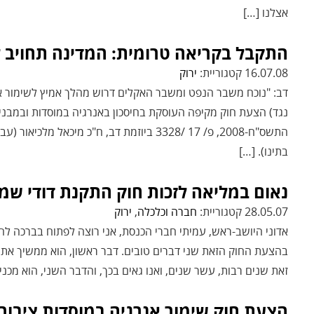
אצלנו […]
התקבל בקריאה טרומית: המדינה תחויב ל
16.07.08 קטגוריית:
ירוק
נגד) הצעת חוק מקיפה העוסקת בחיסכון באנרגיה במוסדות ובמבנים 
התשס"ח-2008, פ/ 17 /3328 ביוזמת דב, ח"כ מי
בתינו). […]
נאום במליאה לזכות חוק התקנת דודי שמש 
28.05.07 קטגוריית:
חברה וכלכלה
,
ירוק
אדוני היושב-ראש, עמיתי חברי הכנסת, אני רוצה לפתוח בברכה לח
בהצעת החוק הזאת שני דברים טובים. דבר ראשון, הוא ממשיך את מ
זאת שנים רבות, עשר שנים, ואנו גאים בכך, והדבר השני, הוא מכנ
הצעת חוק שימור אנרגיה במוסדות ציבור