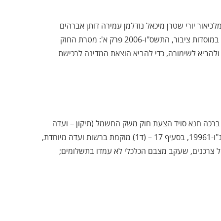
יאור יורי שטרן מיכאל נודלמן עמירה דותן אברהים
צרצור מוחמד ברכה חנא סוויד זאב אלקין הצעת חוק שימור אנרגיה במוסדות ציבור, התשס"ו-2006 פרק א': מטרת החוק
ולהביא לשימורה, כדי להביא הוצאת המדינה לרכישת
רכה חנא סויד הצעת חוק משק החשמל (תיקון – ועדה
מיוחדת), התשס"ו-2006 תיקון סעיף 17 בחוק משק החשמל, התשנ"ו-19961, בסעיף 17 – (ד1) מוקמת ברשות ועדה מיוחדת,
 צרכנים, שעקב מצבם הכלכלי לא עמדו בתשלומים;