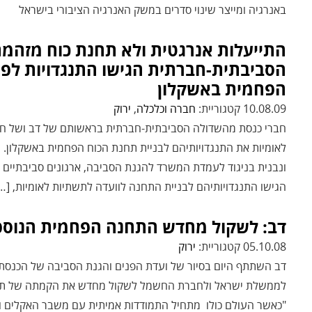
באנרגיה ומייצר שינוי סדרים במשק האנרגיה הציבורי בישראל
התייעלות אנרגטית ולא תחנת כוח מזהמת
הסביבתית-חברתית הגישו התנגדויות לפנ
הפחמית באשקלון
10.08.09 קטגוריית:
חברה וכלכלה
,
ירוק
חברי כנסת מהשדולה הסביבתית-חברתית בראשותם של דב ושל ח"כ א
לאומיות את התנגדויותיהם לבניית תחנת הכוח הפחמית באשקלון. ת
ונבנית בניגוד לעמדת המשרד להגנת הסביבה, ארגונים סביבתיים וח
הגישו התנגדויותיהם לבניית התחנה לוועדה לתשתיות לאומיות, […
דב: לשקול מחדש התחנה הפחמית הנוספ
05.10.08 קטגוריית:
ירוק
דב השתתף היום בסיור של ועדת הפנים והגנת הסביבה של הכנסת 
"כאשר העולם כולו מתחיל התמודדות אמיתית עם משבר האקלים ופ