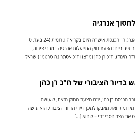
חסוך אנרגיה
דב: "נוכח משבר הנפט ומשבר האקלים דרוש מהלך אמיץ לשימור אנרגיה" הכנסת אישרה היום בקריאה טרומית (24 בעד, 0
ציבוריים: הצעת חוק התייעלות אנרגיה במבני ציבור,
כאל מלכיאור (עבודה מימד), ח"כ רן כהן (מרצ) וח"כ אסתרינה טרטמן (ישראל
בדיור הציבורי של ח"כ רן כהן
בר הכנסת רן כהן, יוזם הצעת החוק הזאת, שעושה
לחמתו ואת מאבקו למען דיירי הדיור הציבורי, הוא עושה
יס את הצד הסביבתי – שהוא […]