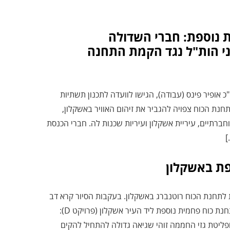
 נוספת: חברי השדולה
י הות"ל נגד הקמת התחנה
ופיר פינס (עבודה), הגישו לוועדה לתכנון תשתיות
חנת הכוח צפויה להגביר את זיהום האוויר באשקלון,
ברתיים, עיריית אשקלון ועיריות שכנות לה. חברי הכנסת
]
ת באשקלון
לתחנת הכוח רוטנברג באשקלון. בעקבות הסיור קרא דב
לממשלת ישראל ולחברת החשמל לשקול מחדש את הקמתה של תחנת כוח פחמית נוספת ליד העיר אשקלון (פרויקט D):
ליטת גזי החממה זוהי שגיאה גדולה להתחיל להקים