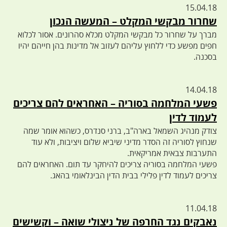
15.04.18
שחרור מבקשי המקלט – המעשה הנכון
מברך על שחרור כל מבקשי המקלט מכלא סהרונים. אסור לכלוא
חפים מפשע כדי ללחוץ עליהם לעזוב אל מדינות בהן חייהם יהיו
בסכנה.
14.04.18
פשעי המלחמה בסוריה – האחראים להם צריכים
לעמוד לדין
צודק מנהיג השמאל בארה"ב, ברני סנדרס, כשהוא אומר שמה
שנחוץ לסוריה זה הסדר מדיני שיביא שלום ויציבות, ולא עוד
התערבות צבאית אמריקאית.
פשעי המלחמה בסוריה צריכים להיחקר עד תום. האחראים להם
צריכים לעמוד לדין פלילי בבית הדין הבינלאומי בהאג.
11.04.18
נאבקים נגד החרפה של ניצולי שואה – וקשישים