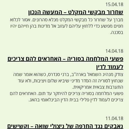
15.04.18
שחרור מבקשי המקלט – המעשה הנכון
מברך על שחרור כל מבקשי המקלט מכלא סהרונים. אסור לכלוא
חפים מפשע כדי ללחוץ עליהם לעזוב אל מדינות בהן חייהם יהיו
בסכנה.
14.04.18
פשעי המלחמה בסוריה – האחראים להם צריכים
לעמוד לדין
צודק מנהיג השמאל בארה"ב, ברני סנדרס, כשהוא אומר שמה
שנחוץ לסוריה זה הסדר מדיני שיביא שלום ויציבות, ולא עוד
התערבות צבאית אמריקאית.
פשעי המלחמה בסוריה צריכים להיחקר עד תום. האחראים להם
צריכים לעמוד לדין פלילי בבית הדין הבינלאומי בהאג.
11.04.18
נאבקים נגד החרפה של ניצולי שואה – וקשישים