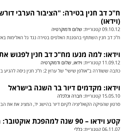
ח"כ דב חנין בטירה: "הציבור הערבי דורש
(וידאו)
09.10.12 קטגוריית:
שלום ודמוקרטיה
ח"כ דב חנין השתתף בהפגנת האלפים בטירה נגד גל האלימות באז
וידאו: למה מנעו מח"כ דב חנין לפגוש א
11.09.12 קטגוריית:
וידאו
,
שלום ודמוקרטיה
כתבה ששודרה ב"אולפן שישי" של ערוץ 2: ח"כ חנין ניסה להגיע בתיאום אל האריתראים בגבול ונחסם בניגוד לחוק
וידאו: מקדמים דיור בר השגה בישראל
15.05.10 קטגוריית:
חברה וכלכלה
סרטון שהפיקה הקואליציה לקיום דיור בהישג יד, המציג את את הבעיה, פתרו
קטע וידאו – 90 שנה למהפכת אוקטובר: מפגש בסניף מק"י – רמלה
06.11.07 קטגוריית:
כללי