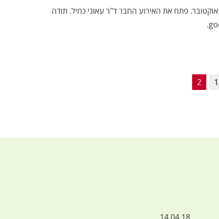
 מק"י ברמלה, לרגל 90 שנה למהפכת אוקטובר. פתח את האירוע החבר ד"ר עאוני כחיל. תודה
2
1
14.04.18